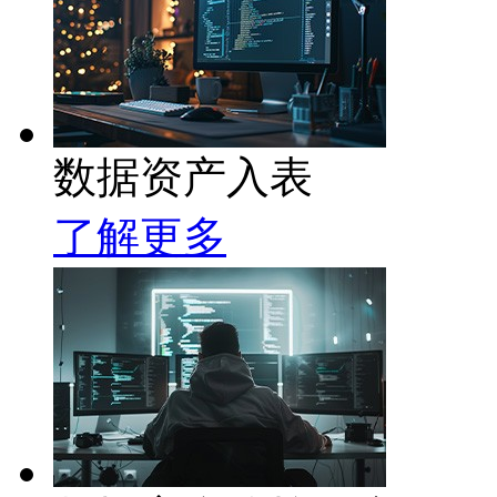
数据资产入表
了解更多