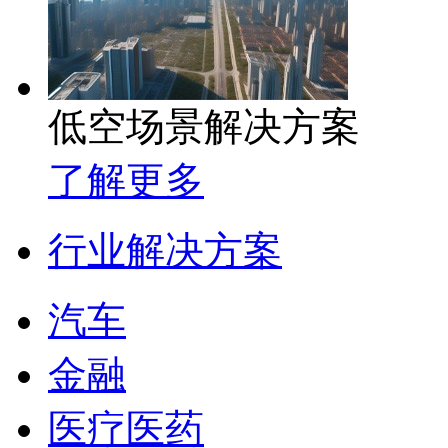
低空场景解决方案
了解更多
行业解决方案
汽车
金融
医疗医药