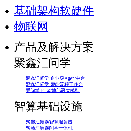
基础架构软硬件
物联网
产品及解决方案
聚鑫汇问学
聚鑫汇问学 企业级Agent中台
聚鑫汇问学 智能流程工作台
爱问学 PC本地部署大模型
智算基础设施
聚鑫汇鲲泰智算服务器
聚鑫汇鲲泰问学一体机