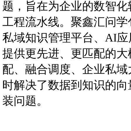
题，旨在为企业的数智
工程流水线。聚鑫汇问学包
私域知识管理平台、AI
提供更先进、更匹配的大
配、融合调度、企业
时解决了数据到知识的向
装问题。