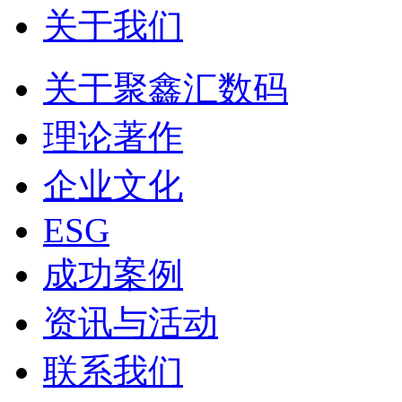
关于我们
关于聚鑫汇数码
理论著作
企业文化
ESG
成功案例
资讯与活动
联系我们