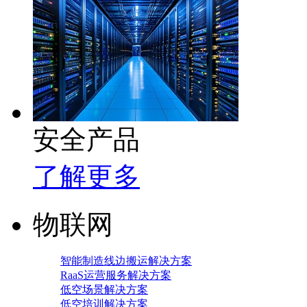
安全产品
了解更多
物联网
智能制造线边搬运解决方案
RaaS运营服务解决方案
低空场景解决方案
低空培训解决方案