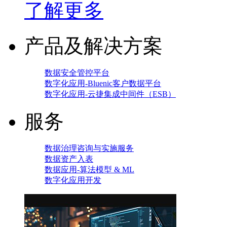
了解更多
产品及解决方案
数据安全管控平台
数字化应用-Bluenic客户数据平台
数字化应用-云捷集成中间件（ESB）
服务
数据治理咨询与实施服务
数据资产入表
数据应用-算法模型 & ML
数字化应用开发