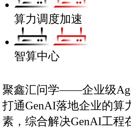
算力调度加速
智算中心
聚鑫汇问学——企业级Age
打通GenAI落地企业的算力
素，综合解决GenAI工程在