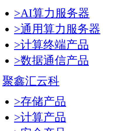
>AI算力服务器
>通用算力服务器
>计算终端产品
>数据通信产品
聚鑫汇云科
>存储产品
>计算产品