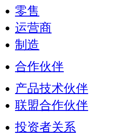
零售
运营商
制造
合作伙伴
产品技术伙伴
联盟合作伙伴
投资者关系