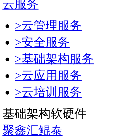
云服务
>云管理服务
>安全服务
>基础架构服务
>云应用服务
>云培训服务
基础架构软硬件
聚鑫汇鲲泰